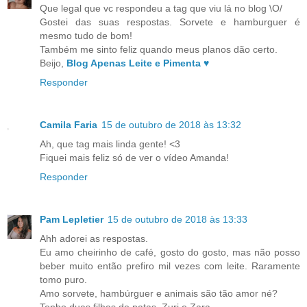
Que legal que vc respondeu a tag que viu lá no blog \O/
Gostei das suas respostas. Sorvete e hamburguer é
mesmo tudo de bom!
Também me sinto feliz quando meus planos dão certo.
Beijo,
Blog Apenas Leite e Pimenta ♥
Responder
Camila Faria
15 de outubro de 2018 às 13:32
Ah, que tag mais linda gente! <3
Fiquei mais feliz só de ver o vídeo Amanda!
Responder
Pam Lepletier
15 de outubro de 2018 às 13:33
Ahh adorei as respostas.
Eu amo cheirinho de café, gosto do gosto, mas não posso
beber muito então prefiro mil vezes com leite. Raramente
tomo puro.
Amo sorvete, hambúrguer e animais são tão amor né?
Tenho duas filhas de patas, Zuri e Zara.