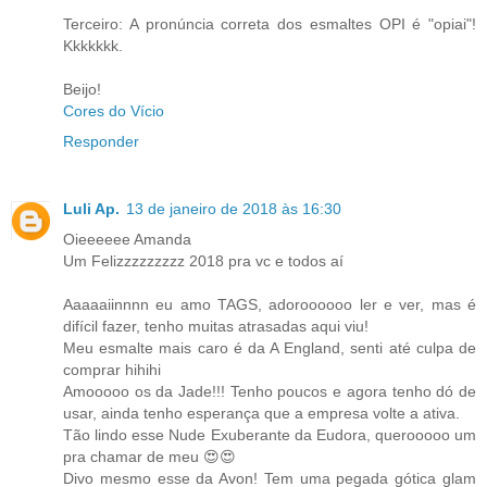
Terceiro: A pronúncia correta dos esmaltes OPI é "opiai"!
Kkkkkkk.
Beijo!
Cores do Vício
Responder
Luli Ap.
13 de janeiro de 2018 às 16:30
Oieeeeee Amanda
Um Felizzzzzzzzz 2018 pra vc e todos aí
Aaaaaiinnnn eu amo TAGS, adoroooooo ler e ver, mas é
difícil fazer, tenho muitas atrasadas aqui viu!
Meu esmalte mais caro é da A England, senti até culpa de
comprar hihihi
Amooooo os da Jade!!! Tenho poucos e agora tenho dó de
usar, ainda tenho esperança que a empresa volte a ativa.
Tão lindo esse Nude Exuberante da Eudora, querooooo um
pra chamar de meu 😍😍
Divo mesmo esse da Avon! Tem uma pegada gótica glam