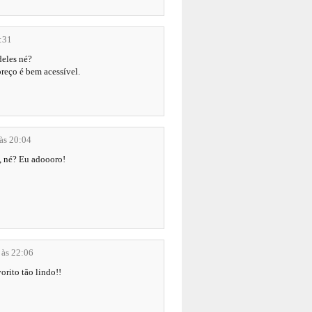
:31
deles né?
preço é bem acessível.
às 20:04
o, né? Eu adoooro!
 às 22:06
orito tão lindo!!