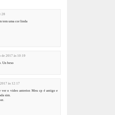
8:28
om tem uma cor linda
o de 2017 às 10:19
o. Un beso
 2017 às 12:17
 ver o video anterior. Meu cp é antigo e
ada sim.
az.