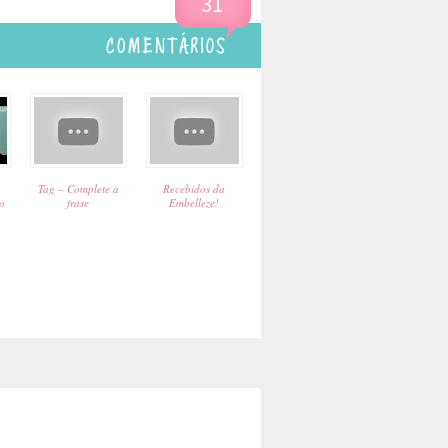
31
Tag – Complete a
Recebidos da
o
frase
Embelleze!