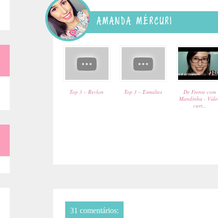
:
Top 3 – Revlon
Top 3 – Esmaltes
De Frente com
Mandinha - Víde
curr...
31 comentários: