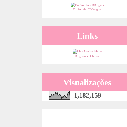
Eu Sou do CBBlogers
Links
Blog Guria Chique
Visualizações
1,182,159