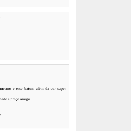
6
o mesmo e esse batom além da cor super
idade e preço amigo.
r