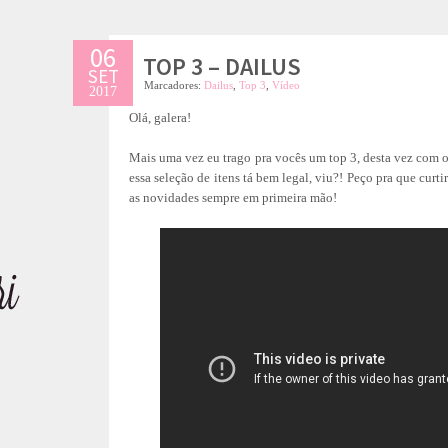
06
TOP 3 – DAILUS
SET
Marcadores:
Dailus
,
Top 3
,
Vídeo
2017
Olá, galera!
Mais uma vez eu trago pra vocês um top 3, desta vez com 
essa seleção de itens tá bem legal, viu?! Peço pra que curti
as novidades sempre em primeira mão!