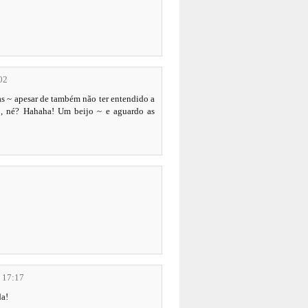
02
as ~ apesar de também não ter entendido a
o, né? Hahaha! Um beijo ~ e aguardo as
s 17:17
da!