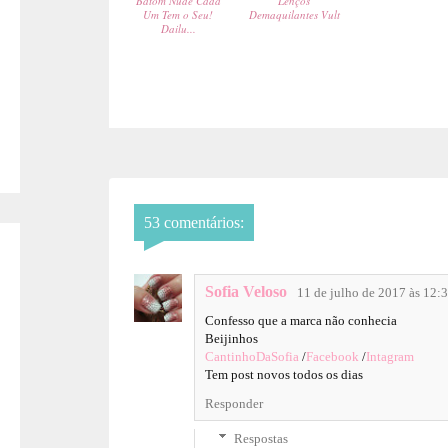
Batom Nude Cada
Lenços
Um Tem o Seu!
Demaquilantes Vult
Dailu...
53 comentários:
Sofia Veloso
11 de julho de 2017 às 12:
Confesso que a marca não conhecia
Beijinhos
CantinhoDaSofia
/
Facebook
/
Intagram
Tem post novos todos os dias
Responder
Respostas