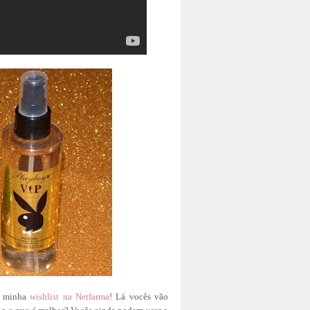
 a minha
wishlist na Netfarma
! Lá vocês vão