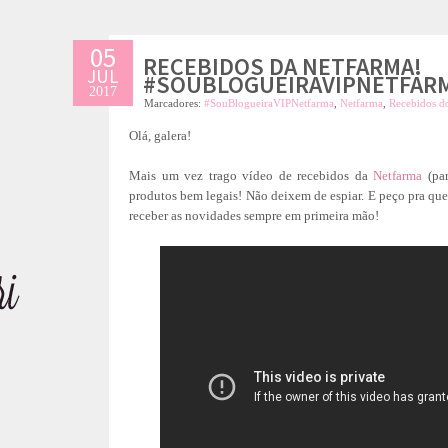
05
RECEBIDOS DA NETFARMA!
JUL
#SOUBLOGUEIRAVIPNETFAR
2017
Marcadores:
#SouBlogueiraVIPNetfarma
,
Netfarma
,
Recebidos d
Olá, galera!
Mais um vez trago vídeo de recebidos da
Netfarma
(par
produtos bem legais! Não deixem de espiar. E peço pra que
receber as novidades sempre em primeira mão!