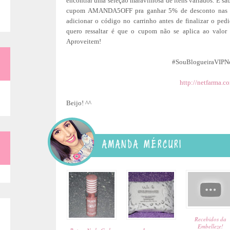
encontrar uma seleção maravilhosa de itens variados. E s
cupom AMANDA5OFF pra ganhar 5% de desconto nas co
adicionar o código no carrinho antes de finalizar o ped
quero ressaltar é que o cupom não se aplica ao valor
Aproveitem!
#SouBlogueiraVIPNe
http://netfarma.c
Beijo! ^^
:
Recebidos da
Embelleze!