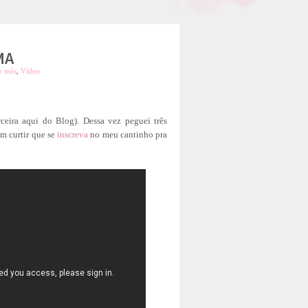
MA
o mês
,
Vídeo
ceira aqui do Blog). Dessa vez peguei três
m curtir que se
inscreva
no meu cantinho pra