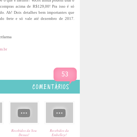
abe o que é melhor? Vocês ainda podem usar o
mpras acima de R$129,00! Pra isso é só
ido. Ah! Dois detalhes bem importantes que
 do frete e só vale até dezembro de 2017.
tfarma
om.br
53
Recebidos da Sou
Recebidos da
Dessas!
Embelleze!