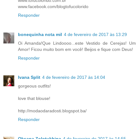
www.tofucolorido.com.br
www.facebook.com/blogtofucolorido
Responder
bonequinha nota mil
4 de fevereiro de 2017 às 13:29
Oi Amanda!Que Lindoooo...este Vestido de Cerejas! Um
Amor! Ficou muito bom em você! Beijos e fique com Deus!
Responder
Ivana Split
4 de fevereiro de 2017 às 14:04
gorgeous outfits!
love that blouse!
http://modaodaradosti.blogspot.ba/
Responder
Oksana Zolotukhina
4 de fevereiro de 2017 às 14:55