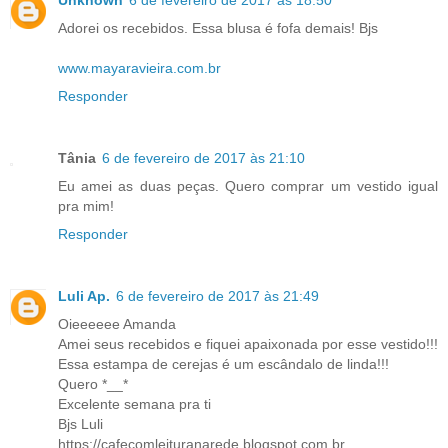
Unknown
6 de fevereiro de 2017 às 18:50
Adorei os recebidos. Essa blusa é fofa demais! Bjs
www.mayaravieira.com.br
Responder
Tânia
6 de fevereiro de 2017 às 21:10
Eu amei as duas peças. Quero comprar um vestido igual
pra mim!
Responder
Luli Ap.
6 de fevereiro de 2017 às 21:49
Oieeeeee Amanda
Amei seus recebidos e fiquei apaixonada por esse vestido!!!
Essa estampa de cerejas é um escândalo de linda!!!
Quero *__*
Excelente semana pra ti
Bjs Luli
https://cafecomleituranarede.blogspot.com.br