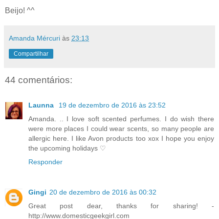
Beijo! ^^
Amanda Mércuri
às
23:13
Compartilhar
44 comentários:
Launna
19 de dezembro de 2016 às 23:52
Amanda. .. I love soft scented perfumes. I do wish there
were more places I could wear scents, so many people are
allergic here. I like Avon products too xox I hope you enjoy
the upcoming holidays ♡
Responder
Gingi
20 de dezembro de 2016 às 00:32
Great post dear, thanks for sharing! -
http://www.domesticgeekgirl.com