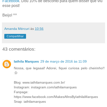
Facebook
. Dou 10% de desconto para quem disser que viu
esse post!
Beijo! ^^
Amanda Mércuri
às
10:56
Compartilhar
43 comentários:
Iathila Marques
29 de março de 2016 às 11:09
Nossa, que legaaal! Adorei, fiquei curiosa pelo cheirinho!!
:D
Blog: www.iathilamarques.com.br/
Instagram: instagram.com/iathilamarques
Fanpage:
https://www.facebook.com/MakesAfinsByIathilaMarques
Snap: iathilamarques