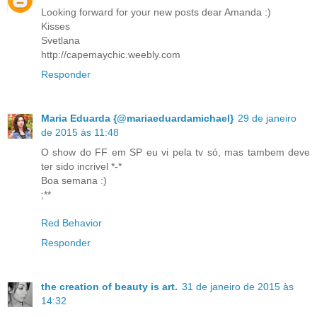
Looking forward for your new posts dear Amanda :)
Kisses
Svetlana
http://capemaychic.weebly.com
Responder
Maria Eduarda {@mariaeduardamichael}
29 de janeiro
de 2015 às 11:48
O show do FF em SP eu vi pela tv só, mas tambem deve
ter sido incrivel *-*
Boa semana :)
;**
Red Behavior
Responder
the creation of beauty is art.
31 de janeiro de 2015 às
14:32