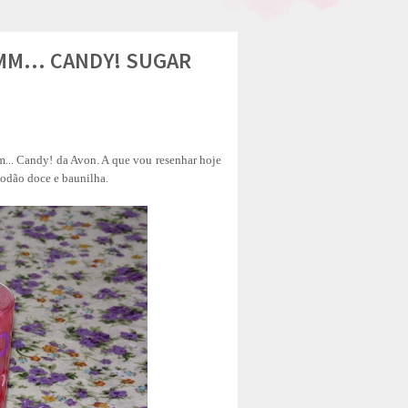
M... CANDY! SUGAR
... Candy! da Avon. A que vou resenhar hoje
godão doce e baunilha.