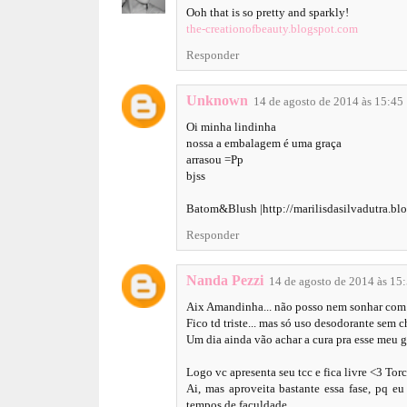
Ooh that is so pretty and sparkly!
the-creationofbeauty.blogspot.com
Responder
Unknown
14 de agosto de 2014 às 15:45
Oi minha lindinha
nossa a embalagem é uma graça
arrasou =Pp
bjss
Batom&Blush |http://marilisdasilvadutra.blo
Responder
Nanda Pezzi
14 de agosto de 2014 às 15
Aix Amandinha... não posso nem sonhar com el
Fico td triste... mas só uso desodorante sem ch
Um dia ainda vão achar a cura pra esse meu 
Logo vc apresenta seu tcc e fica livre <3 To
Ai, mas aproveita bastante essa fase, pq e
tempos de faculdade...