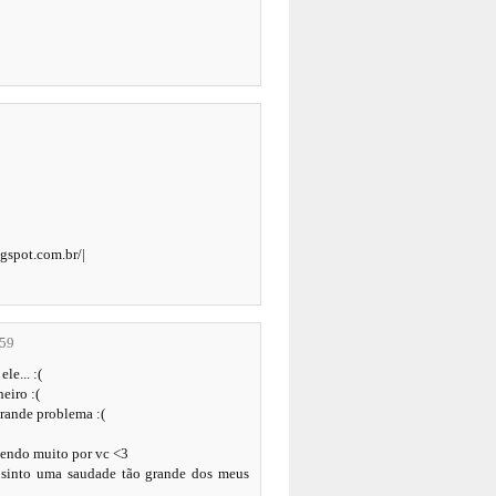
gspot.com.br/|
:59
e... :(
eiro :(
grande problema :(
rcendo muito por vc <3
u sinto uma saudade tão grande dos meus