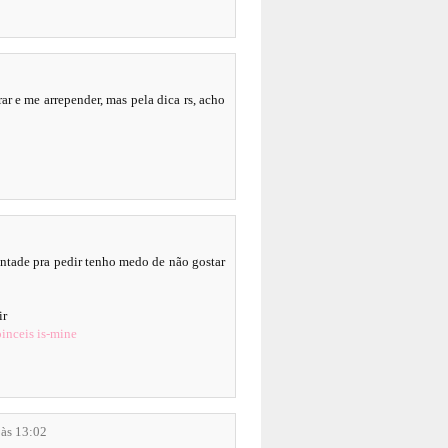
r e me arrepender, mas pela dica rs, acho
ntade pra pedir tenho medo de não gostar
ir
pinceis is-mine
 às 13:02