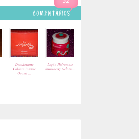
52
Desodorante
Loção Hidratante
Colônia Intense
Strawberry Gelatto...
Oopss! ...