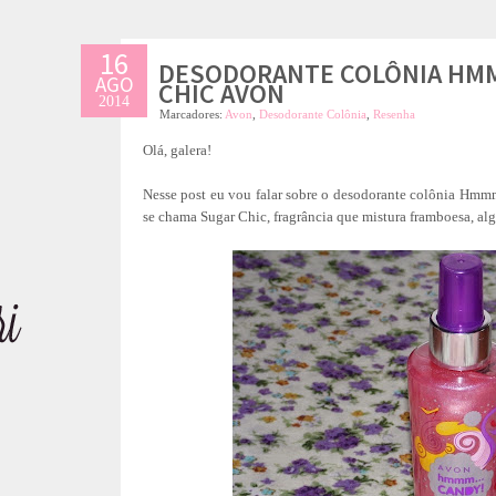
16
DESODORANTE COLÔNIA HMM
AGO
CHIC AVON
2014
Marcadores:
Avon
,
Desodorante Colônia
,
Resenha
Olá, galera!
Nesse post eu vou falar sobre o desodorante colônia Hmmm
se chama Sugar Chic, fragrância que mistura framboesa, al