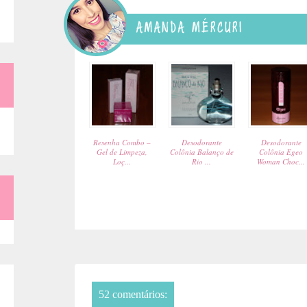
:
Resenha Combo –
Desodorante
Desodorante
Gel de Limpeza,
Colônia Balanço de
Colônia Egeo
Loç...
Rio ...
Woman Choc...
52 comentários: