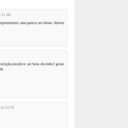
s 11:48
xperimentei, mas parece ser ótimo. Adorei
scrição,rsrs,deve ser bem docinho! gosto
sh
 às 12:10