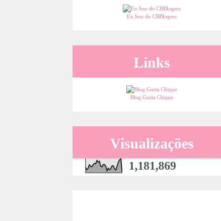
Eu Sou do CBBlogers
Links
Blog Guria Chique
Visualizações
1,181,869